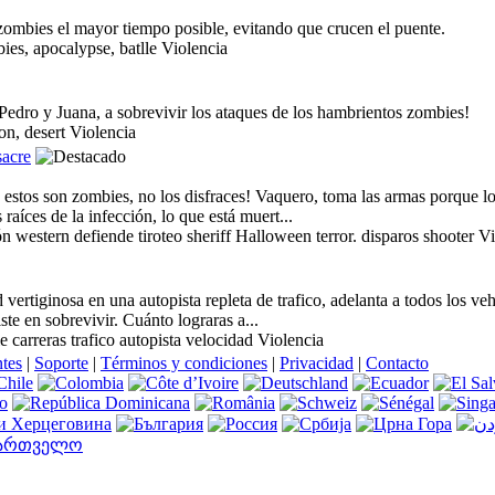
zombies el mayor tiempo posible, evitando que crucen el puente.
es, apocalypse, batlle Violencia
Pedro y Juana, a sobrevivir los ataques de los hambrientos zombies!
on, desert Violencia
acre
stos son zombies, no los disfraces! Vaquero, toma las armas porque lo
raíces de la infección, lo que está muert...
 western defiende tiroteo sheriff Halloween terror. disparos shooter V
vertiginosa en una autopista repleta de trafico, adelanta a todos los v
ste en sobrevivir. Cuánto lograras a...
carreras trafico autopista velocidad Violencia
ntes
|
Soporte
|
Términos y condiciones
|
Privacidad
|
Contacto