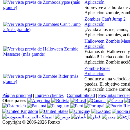
Aplicación
Sobrevive a la horda de 
Aplicación zombie, zombi
Zombies Can't Jump 2
Aplicación
¡Ayuda a los mejicanos, 
Aplicación zombies, acti
Halloween Zombie Mass
Aplicación
Estamos de Halloween y e
maldad! Lucha contra las 
Aplicación Zombie acción
Zombie Rider
Aplicación
Conduce a una velocidad 
puedas. El objetivo consi
Aplicación Coche zombie 
Página principal
|
Ingreso clientes
|
Compatibilidad
|
Preguntas frecue
Otros países
Copyright © 2006-2026 Renxo