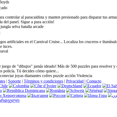
floyds
para controlar al paracaidista y manten presionado para disparar tus ar
da del panel. Sigue a pura acción!
 jungla selva batalla arcade
s
os artificiales en el Carnival Cruise... Localiza los cruceros e ilumínal
e luces.
naval
 juego de "dibujos" jamás ideado! Más de 500 puzzles para resolver y ob
un policía. Tú decides cómo quiere...
conectar joyas diamantes cofres puzzle acción Violencia
ntes
|
Soporte
|
Términos y condiciones
|
Privacidad
|
Contacto