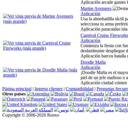
Aplicación arcade games 
Marine Avengers
Aplicación
Usa la almohadilla táctil 
selecciona tu arma preferi
Aplicación paracaidas isla
Carnival Cruise Firework
Aplicación
Comienza la fiesta con fueg
deslumbrante despliegue d
Aplicación barcos batalla 
Doodle Mafia
Aplicación
¡Doodle Mafia es el mayor
piel de un jefe mafioso o 
Aplicación ciudad crimen 
Página principal
|
Ingreso clientes
|
Compatibilidad
|
Preguntas frecue
Otros países
Copyright © 2006-2026 Renxo