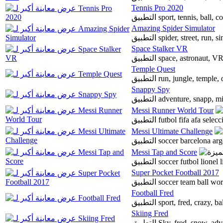
Tennis Pro 2020
التطبيق sport, tennis, ba
Amazing Spider Simulator
التطبيق spider, street, run,
Space Stalker VR
التطبيق space, astronaut
Temple Quest
التطبيق run, jungle, tem
Snappy Spy
التطبيق adventure, snapp, 
Messi Runner World Tour
التطبيق futbol fifa afa
Messi Ultimate Challenge
التطبيق soccer barcelona a
Messi Tap and Score
التطبيق soccer futbol lio
Super Pocket Football 2017
التطبيق soccer team ba
Football Fred
التطبيق sport, fred, craz
Skiing Fred
التطبيق Sky, fred, snow, a