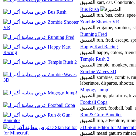
التطبيق kart, car, Condo
Bus Rush
التطبيق run, bus, coins,
Zombie Shooter VR
التطبيق vr game, zombies,
Running Fred
التطبيق run, fred, escape, s
Happy Kart Racing
التطبيق happy, colors, fr
Temple Rush 2
التطبيق temple, monkey, 
Zombie Waves 3D
التطبيق zombies, zombie, run, attack, dead, zomby, sombi, zomby, sombis, rpg,
l
Mugogy Jump!
التطبيق jump, platofrms, 
Football Copa
التطبيق sport, football, 
Run & Gun: Banditos
التطبيق run, adventure,
3D Skin Editor for Minecraft
التطبيق messi gaturro mine