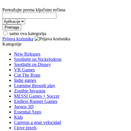
Pretražujte prema ključnim rečima
samo ova kategorija
Prijava korisnika
Kategorije
New Releases
Spotlight on Nickelodeon
Spotlight on Disney
VR Games
Cut The Rope
Indie games
Learning through play
Zombie Invasion
MESSI Games + Soccer
Endless Runner Games
Juegos 3D
Essential Apps
Kids
Carreras a gran velocidad
I love pixels