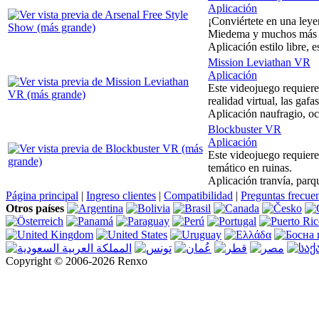
Aplicación
¡Conviértete en una leye
Miedema y muchos más
Aplicación estilo libre, e
Mission Leviathan VR
Aplicación
Este videojuego requier
realidad virtual, las gafa
Aplicación naufragio, oc
Blockbuster VR
Aplicación
Este videojuego requier
temático en ruinas.
Aplicación tranvía, parqu
Página principal
|
Ingreso clientes
|
Compatibilidad
|
Preguntas frecue
Otros países
Copyright © 2006-2026 Renxo