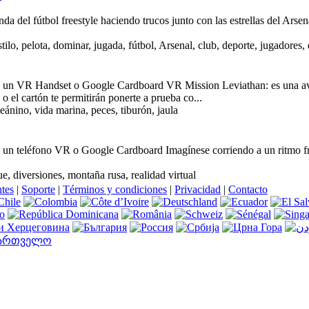
nda del fútbol freestyle haciendo trucos junto con las estrellas del A
stilo, pelota, dominar, jugada, fútbol, Arsenal, club, deporte, jugadores,
e un VR Handset o Google Cardboard VR Mission Leviathan: es una ave
s o el cartón te permitirán ponerte a prueba co...
eánino, vida marina, peces, tiburón, jaula
e un teléfono VR o Google Cardboard Imagínese corriendo a un ritmo fr
e, diversiones, montaña rusa, realidad virtual
ntes
|
Soporte
|
Términos y condiciones
|
Privacidad
|
Contacto