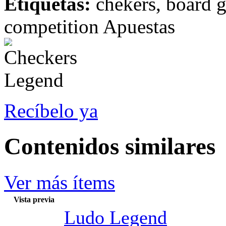
Etiquetas:
chekers, board g
competition Apuestas
Recíbelo ya
Contenidos similares
Ver más ítems
Vista previa
Ludo Legend