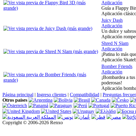
Aplicación
Guía a Flappy Bir
Aplicación clásico
Juicy Dash
Aplicación
Un dulce y sabros
Aplicación rompec
Shred N Slam
Aplicación
¡Patina lo más qu
Aplicación Skatebo
Bomber Friends
Aplicación
¡Bombardea a tus 
poderosas!
Aplicación bomba,
Página principal
|
Ingreso clientes
|
Compatibilidad
|
Preguntas frecue
Otros países
Copyright © 2006-2026 Renxo