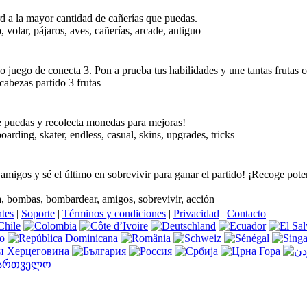
d a la mayor cantidad de cañerías que puedas.
, volar, pájaros, aves, cañerías, arcade, antiguo
o juego de conecta 3. Pon a prueba tus habilidades y une tantas frutas 
abezas partido 3 frutas
e puedas y recolecta monedas para mejoras!
arding, skater, endless, casual, skins, upgrades, tricks
amigos y sé el último en sobrevivir para ganar el partido! ¡Recoge po
 bombas, bombardear, amigos, sobrevivir, acción
ntes
|
Soporte
|
Términos y condiciones
|
Privacidad
|
Contacto