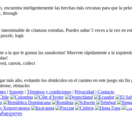
o, encuentra inteligentemente las brechas más cercanas para que la pelo
c, through
 interminable de criaturas extrañas. Puedes saltar 5 veces a la vez en est
puzzle, logic
e a la que le gustan las zanahorias! Muevete rápidamente a la izquierda
das!
ed, carrots, collect
ar más alto, evitando los obstáculos en el camino en este juego sin fin 
 drone, obstacles
ntes
|
Soporte
|
Términos y condiciones
|
Privacidad
|
Contacto