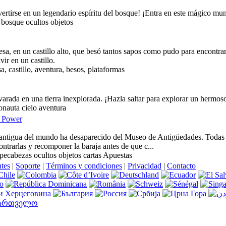
vertirse en un legendario espíritu del bosque! ¡Entra en este mágico mu
bosque ocultos objetos
sa, en un castillo alto, que besó tantos sapos como pudo para encontra
vir en un castillo.
a, castillo, aventura, besos, plataformas
varada en una tierra inexplorada. ¡Hazla saltar para explorar un hermoso
onauta cielo aventura
n Power
 antigua del mundo ha desaparecido del Museo de Antigüedades. Todas la
ontrarlas y recomponer la baraja antes de que c...
mpecabezas ocultos objetos cartas Apuestas
ntes
|
Soporte
|
Términos y condiciones
|
Privacidad
|
Contacto