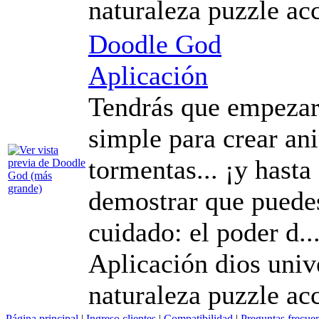
naturaleza puzzle ac
Doodle God
Aplicación
Tendrás que empezar
simple para crear an
tormentas... ¡y hasta
demostrar que puedes
cuidado: el poder d..
Aplicación dios univ
naturaleza puzzle ac
Página principal
|
Ingreso clientes
|
Compatibilidad
|
Preguntas frecue